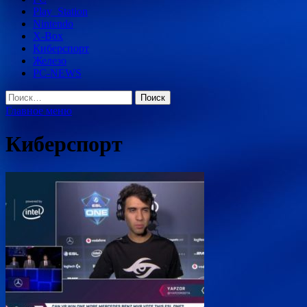
Play_Station
Nintendo
X-Box
Киберспорт
Железо
PC-NEWS
Найти:
Главное меню
Киберспорт