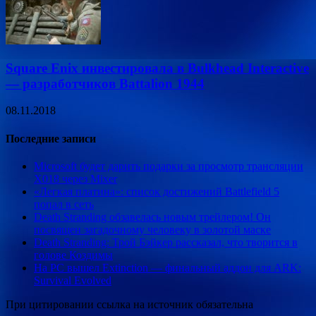
Square Enix инвестировала в Bulkhead Interactive
— разработчиков Battalion 1944
08.11.2018
Последние записи
Microsoft будет дарить подарки за просмотр трансляции
X018 через Mixer
«Легкая платина»: список достижений Battlefield 5
попал в сеть
Death Stranding обзавелась новым трейлером! Он
посвящен загадочному человеку в золотой маске
Death Stranding: Трой Бэйкер рассказал, что творится в
голове Коздимы
На PC вышел Extinction — финальный аддон для ARK:
Survival Evolved
При цитировании ссылка на источник обязательна