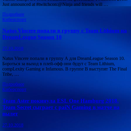
Just announced at #twitchcon:@Ninja and friends will …
Подробнее
Киберспорт
Natus Vincere попали в группу с Team Lithium на
DreamLeague Season 10
27.10.2018
Natus Vincere попали в группу А для DreamLeague Season 10.
Бороться за выход в плей-офф они будут с Team Lithium,
compLexity Gaming и Infamous. В группе В выступят The Final
Tribe, …
Подробнее
Киберспорт
Team Aster покинула ESL One Hamburg 2018.
Team Secret сыграет с paiN Gaming в матче на
вылет
27.10.2018