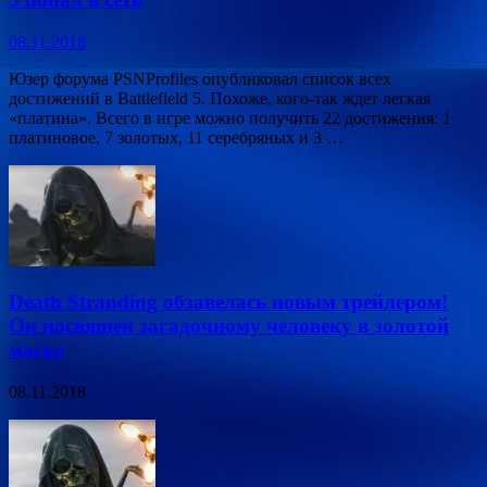
08.11.2018
Юзер форума PSNProfiles опубликовал список всех
достижений в Battlefield 5. Похоже, кого-так ждет легкая
«платина». Всего в игре можно получить 22 достижения: 1
платиновое, 7 золотых, 11 серебряных и 3 …
Death Stranding обзавелась новым трейлером!
Он посвящен загадочному человеку в золотой
маске
08.11.2018