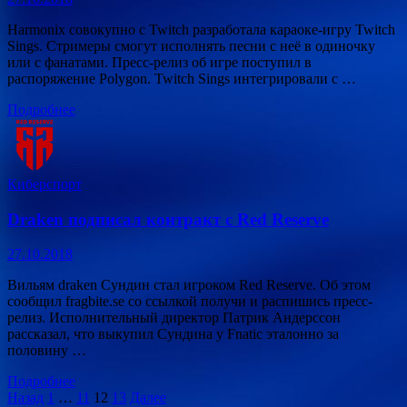
Harmonix совокупно с Twitch разработала караоке-игру Twitch
Sings. Стримеры смогут исполнять песни с неё в одиночку
или с фанатами. Пресс-релиз об игре поступил в
распоряжение Polygon. Twitch Sings интегрировали с …
Подробнее
Киберспорт
Draken подписал контракт с Red Reserve
27.10.2018
Вильям draken Сундин стал игроком Red Reserve. Об этом
сообщил fragbite.se со ссылкой получи и распишись пресс-
релиз. Исполнительный директор Патрик Андерссон
рассказал, что выкупил Сундина у Fnatic эталонно за
половину …
Подробнее
Пагинация
Назад
1
…
11
12
13
Далее