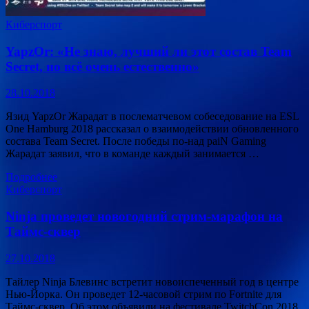
Киберспорт
YapzOr: «Не знаю, лучший ли этот состав Team
Secret, но всё очень естественно»
28.10.2018
Язид YapzOr Жарадат в послематчевом собеседование на ESL
One Hamburg 2018 рассказал о взаимодействии обновленного
состава Team Secret. После победы по-над paiN Gaming
Жарадат заявил, что в команде каждый занимается …
Подробнее
Киберспорт
Ninja проведет новогодний стрим-марафон на
Таймс-сквер
27.10.2018
Тайлер Ninja Блевинс встретит новоиспеченный год в центре
Нью-Йорка. Он проведет 12-часовой стрим по Fortnite для
Таймс-сквер. Об этом объявили на фестивале TwitchCon 2018.