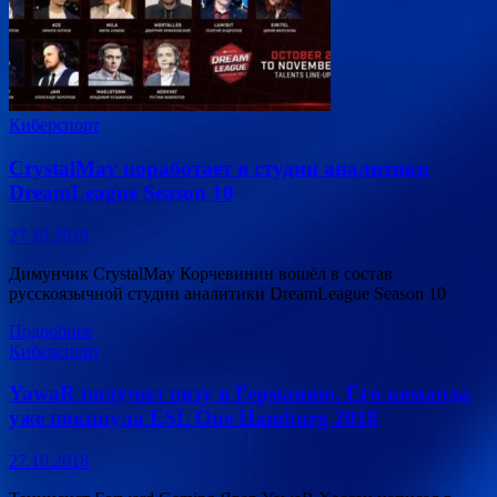
Киберспорт
CrystalMay поработает в студии аналитики
DreamLeague Season 10
27.10.2018
Димунчик CrystalMay Корчевинин вошёл в состав
русскоязычной студии аналитики DreamLeague Season 10
Подробнее
Киберспорт
YawaR получил визу в Германию. Его команда
уже покинула ESL One Hamburg 2018
27.10.2018