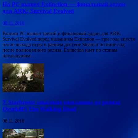
На PC вышел Extinction — финальный аддон
для ARK: Survival Evolved
08.11.2018
Возьми PC вышел третий и финальный аддон для ARK:
Survival Evolved перед названием Extinction — три года спустя
после выхода игры в раннем доступе Steam и по вине год
после полноценного релиза. Extinction идет по стопам
предыдущим …
У Starbreeze «высокие ожидания» от релиза
Overkill’s The Walking Dead
08.11.2018