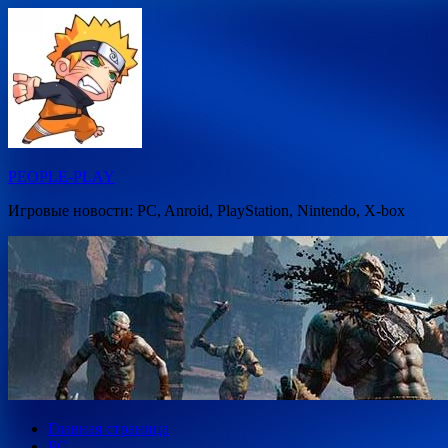
Перейти
к
содержимому
PEOPLE-PLAY
Игровые новости: PC, Anroid, PlayStation, Nintendo, X-box
Главная страница
PC