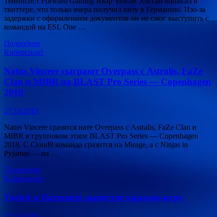
Теннисист Forward Gaming Явар YawaR Хассан написал в
твиттере, что только вчера получил визу в Германию. Изо-за
задержки с оформлением документов он не смог выступить с
командой на ESL One …
Подробнее
Киберспорт
Natus Vincere сыграют Overpass с Astralis, FaZe
Clan и MIBR на BLAST Pro Series — Copenhagen
2018
27.10.2018
Natus Vincere сразятся нате Overpass с Astralis, FaZe Clan и
MIBR в групповом этапе BLAST Pro Series — Copenhagen
2018. С Cloud9 команда сразится на Mirage, а с Ninjas in
Pyjamas — на …
Подробнее
Киберспорт
Twitch и Harmonix выпустят караоке-игру
27.10.2018