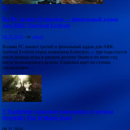
PC
На PC вышел Extinction — финальный аддон
для ARK: Survival Evolved
08.11.2018
-
от
admin
Возьми PC вышел третий и финальный аддон для ARK:
Survival Evolved перед названием Extinction — три года спустя
после выхода игры в раннем доступе Steam и по вине год
после полноценного релиза. Extinction идет по стопам
предыдущим …
У Starbreeze «высокие ожидания» от релиза
Overkill’s The Walking Dead
08.11.2018