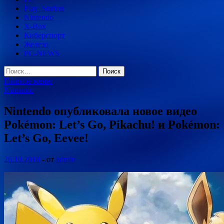
Play_Station
Nintendo
X-Box
Киберспорт
Железо
PC-NEWS
Найти:
Главное меню
Nintendo
Nintendo опубликовала новое видео
Pokémon: Let’s Go, Pikachu! и Pokémon:
Let’s Go, Eevee!
26.10.2018
-
от
admin