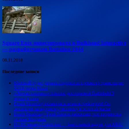
Square Enix инвестировала в Bulkhead Interactive
— разработчиков Battalion 1944
08.11.2018
Последние записи
Microsoft будет дарить подарки за просмотр трансляции
X018 через Mixer
«Легкая платина»: список достижений Battlefield 5
попал в сеть
Death Stranding обзавелась новым трейлером! Он
посвящен загадочному человеку в золотой маске
Death Stranding: Трой Бэйкер рассказал, что творится в
голове Коздимы
На PC вышел Extinction — финальный аддон для ARK: