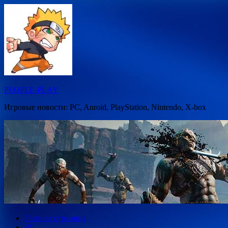
Перейти
к
содержимому
PEOPLE-PLAY
Игровые новости: PC, Anroid, PlayStation, Nintendo, X-box
Главная страница
PC