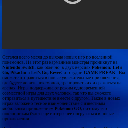
Остался всего месяц до выхода новых игр по вселенной
покемонов. На этот раз карманные монстры проникнут на
Nintendo Switch
, как обычно, в двух версиях
Pokémon: Let’s
Go, Pikachu
и
Let’s Go, Eevee!
от студии
GAME FREAK
. Вы
сможете отправиться в новые увлекательные приключения,
где будете
ловить покемонов, тренировать их и сражаться на
аренах. Игры поддерживают режим одновременной
совместной игры для двух человек, так что вы сможете
отправиться в путешествие вместе с другом. Также в новых
играх заложено тесное взаимодействие с известным
мобильным приложением
Pokémon GO
, поэтому его
поклонникам будет еще интереснее погрузиться в новые
приключения.