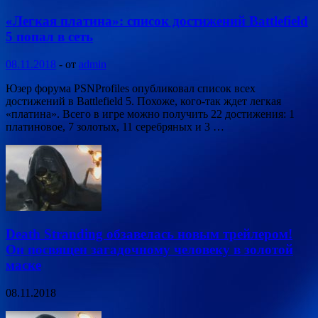
«Легкая платина»: список достижений Battlefield
5 попал в сеть
08.11.2018
-
от
admin
Юзер форума PSNProfiles опубликовал список всех
достижений в Battlefield 5. Похоже, кого-так ждет легкая
«платина». Всего в игре можно получить 22 достижения: 1
платиновое, 7 золотых, 11 серебряных и 3 …
Death Stranding обзавелась новым трейлером!
Он посвящен загадочному человеку в золотой
маске
08.11.2018