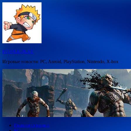
Перейти
к
содержимому
PEOPLE-PLAY
Игровые новости: PC, Anroid, PlayStation, Nintendo, X-box
Главная страница
PC