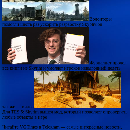
Волонтеры
помогли шесть раз ускорить разработку Skyblivion
Журналист прочел
все книги из Skyrim и умоляет игроков невыгодный делать
так же — видео
Для TES 5: Skyrim вышел мод, который позволяет опровергать
любые объекты в игре
Читайте VGTimes в Telegram — самые интересные новости,