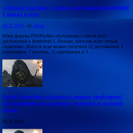
«Легкая платина»: список достижений Battlefield
5 попал в сеть
08.11.2018
-
от
admin
Юзер форума PSNProfiles опубликовал список всех
достижений в Battlefield 5. Похоже, кого-так ждет легкая
«платина». Всего в игре можно получить 22 достижения: 1
платиновое, 7 золотых, 11 серебряных и 3 …
Death Stranding обзавелась новым трейлером!
Он посвящен загадочному человеку в золотой
маске
08.11.2018