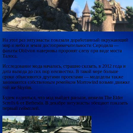
На этот раз энтузиасты показали доработанный окружающий
мир и небо и земля достопримечательности Сиродила —
фанаты Oblivion наверняка проронят
слезу при виде моста
Талоса.
Исследование мода началась, страшно сказать, в 2012 года и
дата выхода до сих пор неизвестна. В такой мере больше
сроки объясняются другими проектами — мододелы также
занимаются собственным ремейком
Morrowind возьми движке
той же Skyrim.
Будем надеяться, что мод выйдет раньше, нежели
The Elder
Scrolls 6 от Bethesda. В декабре энтузиасты обещают показать
первый геймплей.