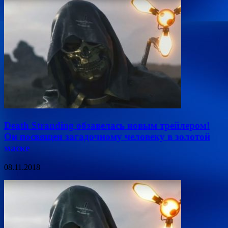
Death Stranding обзавелась новым трейлером!
Он посвящен загадочному человеку в золотой
маске
08.11.2018