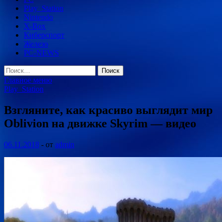
Play_Station
Nintendo
X-Box
Киберспорт
Железо
PC-NEWS
Найти:
Главное меню
Play_Station
Взгляните, как красиво выглядит мир
Oblivion на движке Skyrim — видео
06.11.2018
-
от
admin