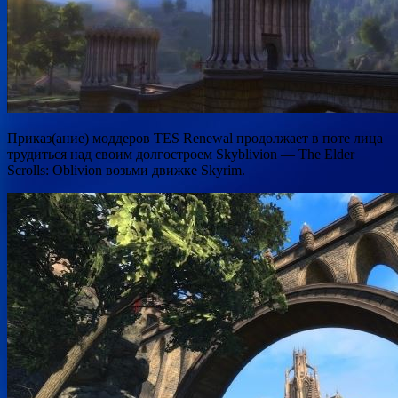
Приказ(ание) моддеров TES Renewal продолжает в поте лица
трудиться над своим долгостроем Skyblivion —
The Elder
Scrolls: Oblivion возьми движке
Skyrim.