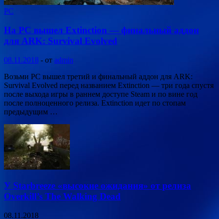
PC
На PC вышел Extinction — финальный аддон
для ARK: Survival Evolved
08.11.2018
-
от
admin
Возьми PC вышел третий и финальный аддон для ARK:
Survival Evolved перед названием Extinction — три года спустя
после выхода игры в раннем доступе Steam и по вине год
после полноценного релиза. Extinction идет по стопам
предыдущим …
У Starbreeze «высокие ожидания» от релиза
Overkill’s The Walking Dead
08.11.2018