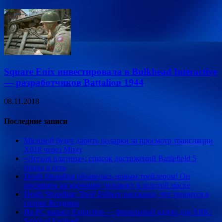
Square Enix инвестировала в Bulkhead Interactive
— разработчиков Battalion 1944
08.11.2018
Последние записи
Microsoft будет дарить подарки за просмотр трансляции
X018 через Mixer
«Легкая платина»: список достижений Battlefield 5
попал в сеть
Death Stranding обзавелась новым трейлером! Он
посвящен загадочному человеку в золотой маске
Death Stranding: Трой Бэйкер рассказал, что творится в
голове Коздимы
На PC вышел Extinction — финальный аддон для ARK:
Survival Evolved