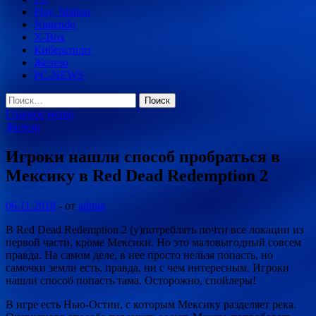
Play_Station
Nintendo
X-Box
Киберспорт
Железо
PC-NEWS
Найти:
Главное меню
Железо
Игроки нашли способ пробраться в
Мексику в Red Dead Redemption 2
06.11.2018
-
от
admin
В Red Dead Redemption 2 (у)потреблять почти все локации из
первой части, кроме Мексики. Но это маловыгодный совсем
правда. На самом деле, в нее просто нельзя попасть, но
самочки земли есть, правда, ни с чем интересным. Игроки
нашли способ попасть тама. Осторожно, спойлеры!
В игре есть Нью-Остин, с которым
Мексику разделяет река.