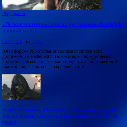
Play_Station
«Легкая платина»: список достижений Battlefield
5 попал в сеть
08.11.2018
-
от
admin
Юзер форума PSNProfiles опубликовал список всех
достижений в Battlefield 5. Похоже, кого-так ждет легкая
«платина». Всего в игре можно получить 22 достижения: 1
платиновое, 7 золотых, 11 серебряных и 3 …
Death Stranding обзавелась новым трейлером!
Он посвящен загадочному человеку в золотой
маске