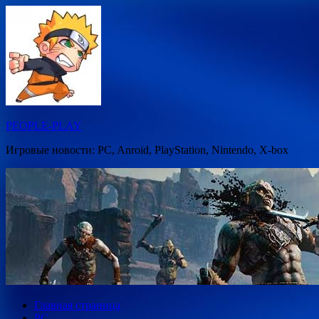
Перейти
к
содержимому
PEOPLE-PLAY
Игровые новости: PC, Anroid, PlayStation, Nintendo, X-box
Главная страница
PC