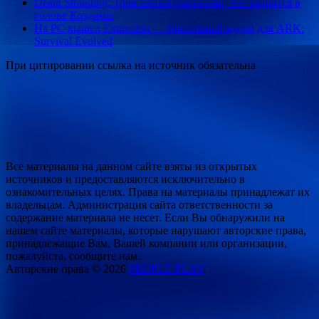
Death Stranding: Трой Бэйкер рассказал, что творится в
голове Коздимы
На PC вышел Extinction — финальный аддон для ARK:
Survival Evolved
При цитировании ссылка на источник обязательна
Все материалы на данном сайте взяты из открытых
источников и предоставляются исключительно в
ознакомительных целях. Права на материалы принадлежат их
владельцам. Администрация сайта ответственности за
содержание материала не несет. Если Вы обнаружили на
нашем сайте материалы, которые нарушают авторские права,
принадлежащие Вам, Вашей компании или организации,
пожалуйста, сообщите нам.
Авторские права © 2026
PEOPLE-PLAY
.