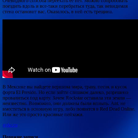
Очевидного способа переехать ее нет. Можно попробовать
поездить вдоль и все-таки перебраться туда, так невидимая
стена остановит вас. Оказалось, в ней есть трещина.
В Мексике вы найдете вершина мира, траву, песок и кусок
форта El Presido. Но если зайти слишком далеко, разрешено
провалиться под карту. Зачем Rockstar оставила эти земли —
неизвестно. Возможно, они должны были вплыть. Ant. не
вместиться в основную игру, либо появятся в Red Dead Online.
Или же это просто красивые пейзажи.
goha.ru
Похожие записи