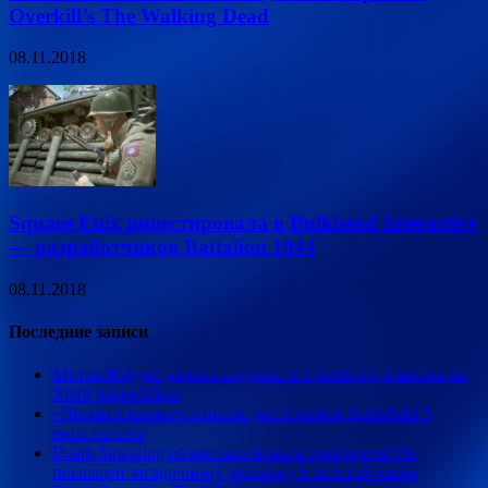
Overkill’s The Walking Dead
08.11.2018
Square Enix инвестировала в Bulkhead Interactive
— разработчиков Battalion 1944
08.11.2018
Последние записи
Microsoft будет дарить подарки за просмотр трансляции
X018 через Mixer
«Легкая платина»: список достижений Battlefield 5
попал в сеть
Death Stranding обзавелась новым трейлером! Он
посвящен загадочному человеку в золотой маске