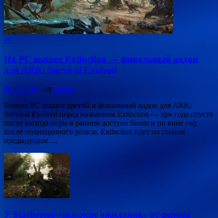
PC
На PC вышел Extinction — финальный аддон
для ARK: Survival Evolved
08.11.2018
-
от
admin
Возьми PC вышел третий и финальный аддон для ARK:
Survival Evolved перед названием Extinction — три года спустя
после выхода игры в раннем доступе Steam и по вине год
после полноценного релиза. Extinction идет по стопам
предыдущим …
У Starbreeze «высокие ожидания» от релиза