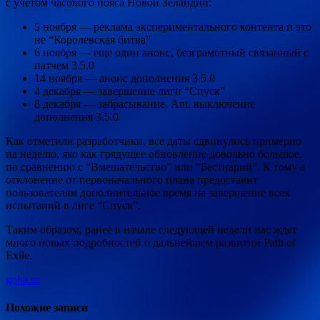
с учетом часового пояса Новой Зеландии:
5 ноября — реклама экспериментального контента и это
не “Королевская битва”
6 ноября — еще один анонс, безграмотный связанный с
патчем 3.5.0
14 ноября — анонс дополнения 3.5.0
4 декабря — завершение лиги “Спуск”
8 декабря — забрасывание. Ant. выключение
дополнения 3.5.0
Как отметили разработчики, все даты сдвинулись примерно
на неделю, яко как грядущее обновление довольно большое,
по сравнению с “Вмешательство” или “Бестиарий”. К тому а
отклонение от первоначального плана предоставит
пользователям дополнительное время на завершение всех
испытаний в лиге “Спуск”.
Таким образом, ранее в начале следующей недели нас ждет
много новых подробностей о дальнейшем развитии Path of
Exile.
goha.ru
Похожие записи