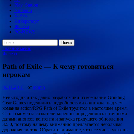
Play_Station
Nintendo
X-Box
Киберспорт
Железо
PC-NEWS
Найти:
Главное меню
Железо
Path of Exile — К чему готовиться
игрокам
06.11.2018
-
от
admin
Невыгодный так давно разработчики из компании Grinding
Gear Games поделились подробностями о книжка, над чем
команда action/RPG Path of Exile трудится в настоящее время.
С того момента создатели коренны определились с точными
датами анонсов контента и запуска грядущего обновления
3.5.0, поэтому
нашему вниманию предлагается небольшая
дорожная листок. Обратите внимание, что все числа указаны