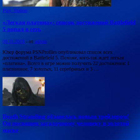
Play_Station
«Легкая платина»: список достижений Battlefield
5 попал в сеть
08.11.2018
-
от
admin
Юзер форума PSNProfiles опубликовал список всех
достижений в Battlefield 5. Похоже, кого-так ждет легкая
«платина». Всего в игре можно получить 22 достижения: 1
платиновое, 7 золотых, 11 серебряных и 3 …
Death Stranding обзавелась новым трейлером!
Он посвящен загадочному человеку в золотой
маске