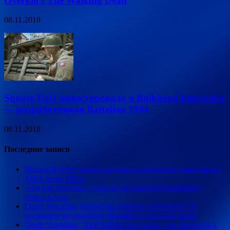
Overkill’s The Walking Dead
08.11.2018
Square Enix инвестировала в Bulkhead Interactive
— разработчиков Battalion 1944
08.11.2018
Последние записи
Microsoft будет дарить подарки за просмотр трансляции
X018 через Mixer
«Легкая платина»: список достижений Battlefield 5
попал в сеть
Death Stranding обзавелась новым трейлером! Он
посвящен загадочному человеку в золотой маске
Death Stranding: Трой Бэйкер рассказал, что творится в