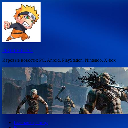
Перейти
к
содержимому
PEOPLE-PLAY
Игровые новости: PC, Anroid, PlayStation, Nintendo, X-box
Главная страница
PC