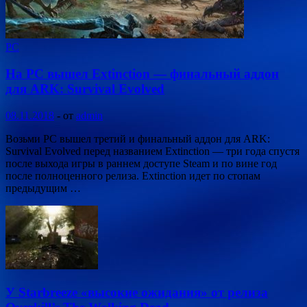
PC
На PC вышел Extinction — финальный аддон
для ARK: Survival Evolved
08.11.2018
-
от
admin
Возьми PC вышел третий и финальный аддон для ARK:
Survival Evolved перед названием Extinction — три года спустя
после выхода игры в раннем доступе Steam и по вине год
после полноценного релиза. Extinction идет по стопам
предыдущим …
У Starbreeze «высокие ожидания» от релиза