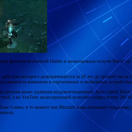
нервы фанатам вселенной Diablo и анонсировала получи BlizzCon
, действие которого разворачиваются за 20 лет до третьей части
с
тересованность компании в портативных и мобильных устройства
у встретили анонс крайним неудовлетворением. Нате самой Bliz
уткой, а на YouTube анонсирующий колесико собрал почти 200 00
tEase Games, в то момент как Blizzard лишь оказывает поддержку
иквела.