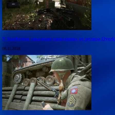
У Starbreeze «высокие ожидания» от релиза Overki
08.11.2018