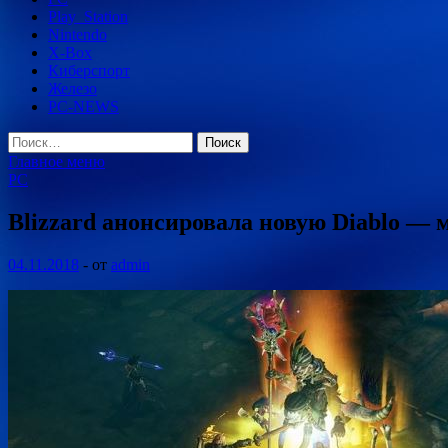
Play_Station
Nintendo
X-Box
Киберспорт
Железо
PC-NEWS
Найти:
Главное меню
PC
Blizzard анонсировала новую Diablo — 
04.11.2018
-
от
admin