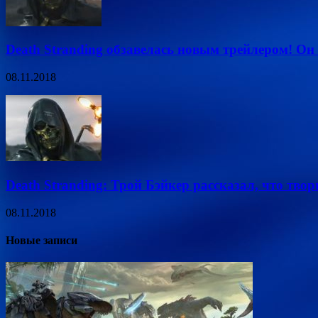
Death Stranding обзавелась новым трейлером! Он
08.11.2018
Death Stranding: Трой Бэйкер рассказал, что тво
08.11.2018
Новые записи