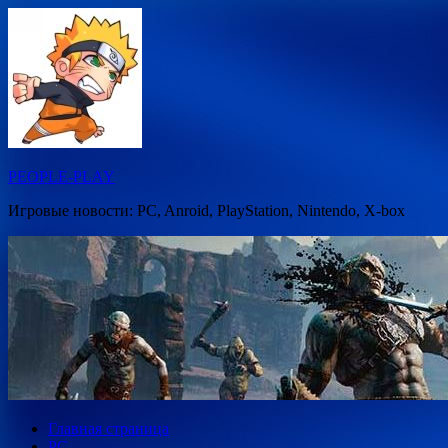
Перейти
к
содержимому
PEOPLE-PLAY
Игровые новости: PC, Anroid, PlayStation, Nintendo, X-box
Главная страница
PC