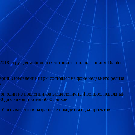
 2018 игру для мобильных устройств под названием Diablo
ерии. Объявление игры состоялся на фоне недавнего релиза
х.
zCon один из поклонников задал логичный вопрос, неважный
0 дизлайков против 6600 лайков.
. Учитывая, что в разработке находится едва проектов