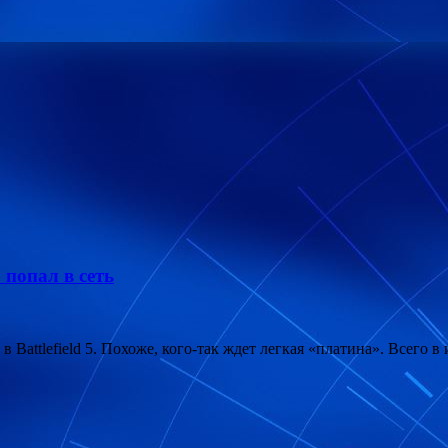
 попал в сеть
Battlefield 5. Похоже, кого-так ждет легкая «платина». Всего в