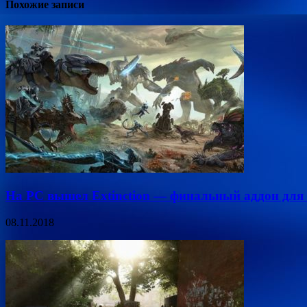
Похожие записи
На PC вышел Extinction — финальный аддон для 
08.11.2018