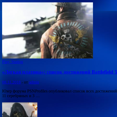
Play_Station
«Легкая платина»: список достижений Battlefield 5
08.11.2018
-
от
admin
Юзер форума PSNProfiles опубликовал список всех достижений в 
11 серебряных и 3 …