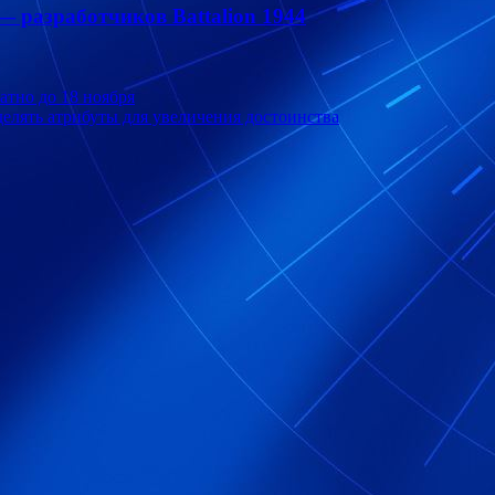
 — разработчиков Battalion 1944
атно до 18 ноября
елять атрибуты для увеличения достоинства