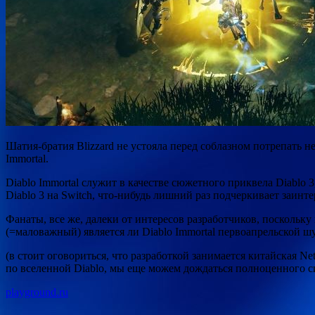
Шатия-братия Blizzard не устояла перед соблазном потрепать 
Immortal.
Diablo Immortal служит в качестве сюжетного приквела Diablo 3
Diablo 3 на Switch, что-нибудь лишний раз подчеркивает заин
Фанаты, все же, далеки от интересов разработчиков, поскольк
(=маловажный) является ли Diablo Immortal первоапрельской ш
(в стоит оговориться, что разработкой занимается китайская Ne
по вселенной Diablo, мы еще можем дождаться полноценного с
playground.ru