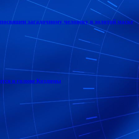
 посвящен загадочному человеку в золотой маске
рится в голове Коздимы