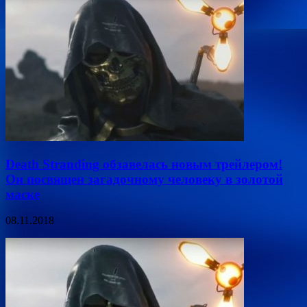
Death Stranding обзавелась новым трейлером!
Он посвящен загадочному человеку в золотой
маске
08.11.2018