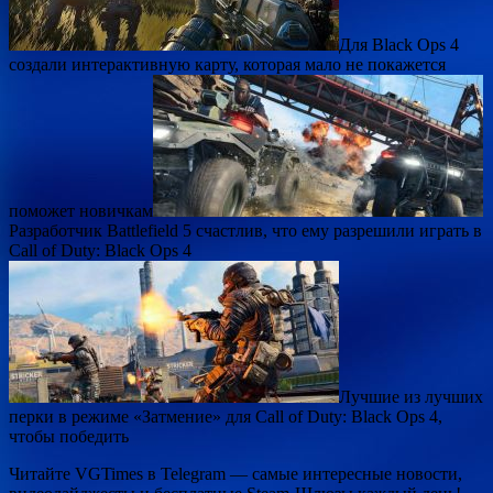
Для Black Ops 4
создали интерактивную карту, которая мало не покажется
поможет новичкам
Разработчик Battlefield 5 счастлив, что ему разрешили играть в
Call of Duty: Black Ops 4
Лучшие из лучших
перки в режиме «Затмение» для Call of Duty: Black Ops 4,
чтобы победить
Читайте VGTimes в Telegram — самые интересные новости,