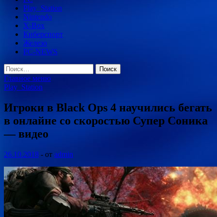
Play_Station
Nintendo
X-Box
Киберспорт
Железо
PC-NEWS
Найти:
Главное меню
Play_Station
Игроки в Black Ops 4 научились бегать
в онлайне со скоростью Супер Соника
— видео
26.10.2018
-
от
admin