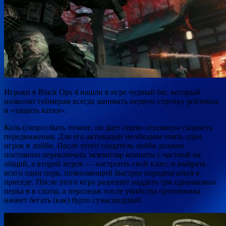
Игроки в
Black Ops 4 нашли в игре чудный баг, который
позволит геймерам всегда занимать первую строчку рейтинга
и «тащить катки».
Коль (скоро) быть точнее, он дает герою огромную скорость
передвижения. Для его активации необходим опять один
игрок в лобби. После этого создатель
лобби должен
постоянно переключать экземпляр комнаты с частной на
общий, а второй игрок — настроить свой класс и выбрать
всего один перк, позволяющий быстрее передвигаться в
приседе. После этого игра разрешит наддать три одинаковых
перка в в слоты, а персонаж после убийства противника
начнет бегать (как) будто сумасшедший.