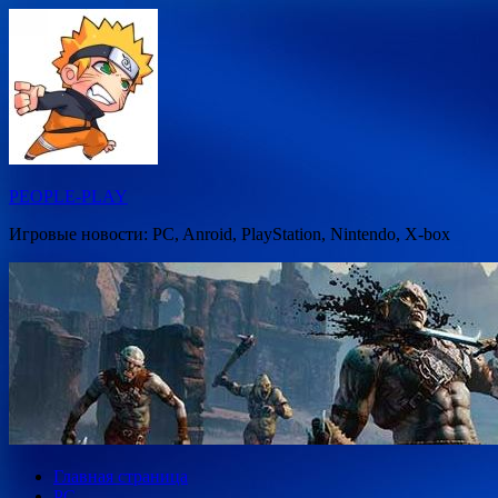
Перейти
к
содержимому
PEOPLE-PLAY
Игровые новости: PC, Anroid, PlayStation, Nintendo, X-box
Главная страница
PC