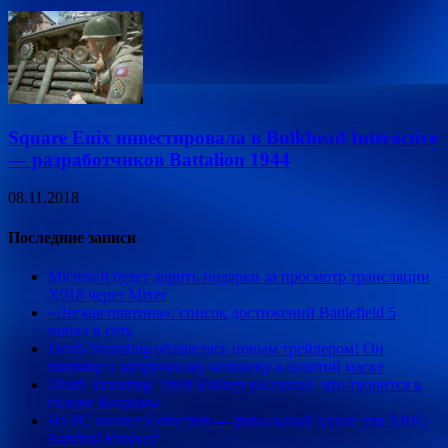
Square Enix инвестировала в Bulkhead Interactive
— разработчиков Battalion 1944
08.11.2018
Последние записи
Microsoft будет дарить подарки за просмотр трансляции
X018 через Mixer
«Легкая платина»: список достижений Battlefield 5
попал в сеть
Death Stranding обзавелась новым трейлером! Он
посвящен загадочному человеку в золотой маске
Death Stranding: Трой Бэйкер рассказал, что творится в
голове Коздимы
На PC вышел Extinction — финальный аддон для ARK:
Survival Evolved