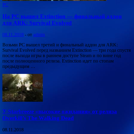
PC
На PC вышел Extinction — финальный аддон
для ARK: Survival Evolved
08.11.2018
-
от
admin
Возьми PC вышел третий и финальный аддон для ARK:
Survival Evolved перед названием Extinction — три года спустя
после выхода игры в раннем доступе Steam и по вине год
после полноценного релиза. Extinction идет по стопам
предыдущим …
У Starbreeze «высокие ожидания» от релиза
Overkill’s The Walking Dead
08.11.2018