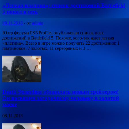
«Легкая платина»: список достижений Battlefield
5 попал в сеть
08.11.2018
-
от
admin
Юзер форума PSNProfiles опубликовал список всех
достижений в Battlefield 5. Похоже, кого-так ждет легкая
«платина». Всего в игре можно получить 22 достижения: 1
платиновое, 7 золотых, 11 серебряных и 3 …
Death Stranding обзавелась новым трейлером!
Он посвящен загадочному человеку в золотой
маске
08.11.2018