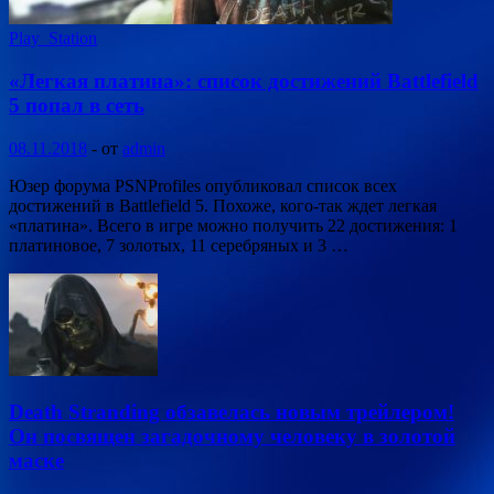
Play_Station
«Легкая платина»: список достижений Battlefield
5 попал в сеть
08.11.2018
-
от
admin
Юзер форума PSNProfiles опубликовал список всех
достижений в Battlefield 5. Похоже, кого-так ждет легкая
«платина». Всего в игре можно получить 22 достижения: 1
платиновое, 7 золотых, 11 серебряных и 3 …
Death Stranding обзавелась новым трейлером!
Он посвящен загадочному человеку в золотой
маске