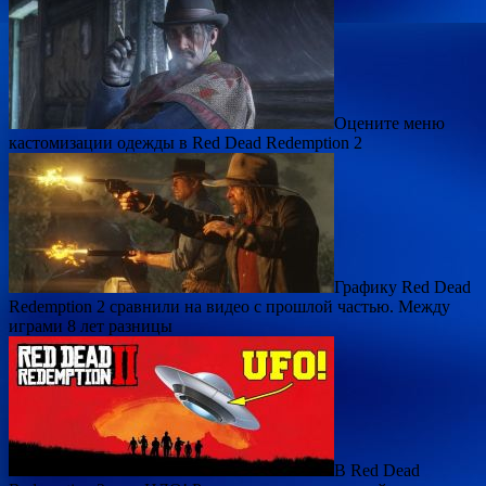
Оцените меню
кастомизации одежды в Red Dead Redemption 2
Графику Red Dead
Redemption 2 сравнили на видео с прошлой частью. Между
играми 8 лет разницы
В Red Dead