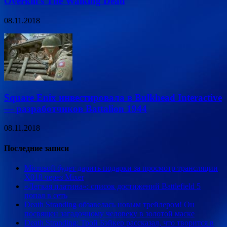
Overkill’s The Walking Dead
08.11.2018
Square Enix инвестировала в Bulkhead Interactive
— разработчиков Battalion 1944
08.11.2018
Последние записи
Microsoft будет дарить подарки за просмотр трансляции
X018 через Mixer
«Легкая платина»: список достижений Battlefield 5
попал в сеть
Death Stranding обзавелась новым трейлером! Он
посвящен загадочному человеку в золотой маске
Death Stranding: Трой Бэйкер рассказал, что творится в