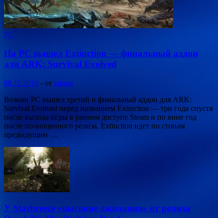
PC
На PC вышел Extinction — финальный аддон
для ARK: Survival Evolved
08.11.2018
-
от
admin
Возьми PC вышел третий и финальный аддон для ARK:
Survival Evolved перед названием Extinction — три года спустя
после выхода игры в раннем доступе Steam и по вине год
после полноценного релиза. Extinction идет по стопам
предыдущим …
У Starbreeze «высокие ожидания» от релиза