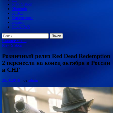
Play_Station
Nintendo
X-Box
Киберспорт
Железо
PC-NEWS
Найти:
Главное меню
Play_Station
Розничный релиз Red Dead Redemption
2 перенесли на конец октября в России
и СНГ
26.10.2018
-
от
admin