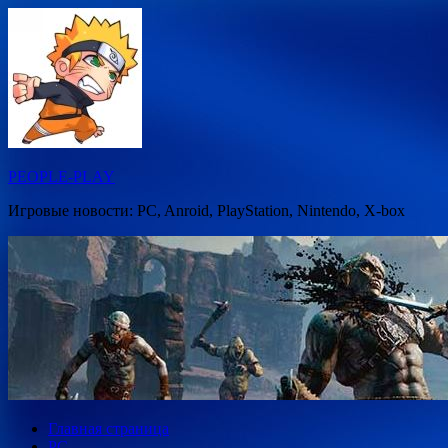
Перейти
к
содержимому
PEOPLE-PLAY
Игровые новости: PC, Anroid, PlayStation, Nintendo, X-box
Главная страница
PC