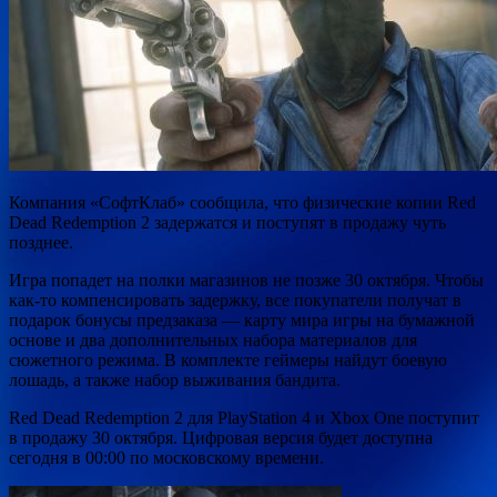
Компания «СофтКлаб» сообщила, что физические копии
Red
Dead Redemption 2 задержатся и поступят в продажу чуть
позднее.
Игра попадет на полки магазинов не позже 30 октября. Чтобы
как-то компенсировать задержку, все покупатели получат в
подарок бонусы предзаказа — карту мира игры
на бумажной
основе и два дополнительных набора материалов для
сюжетного режима. В комплекте геймеры найдут боевую
лошадь, а также набор выживания бандита.
Red Dead Redemption 2 для PlayStation 4 и Xbox One поступит
в продажу 30 октября. Цифровая версия будет доступна
сегодня в 00:00 по московскому времени.